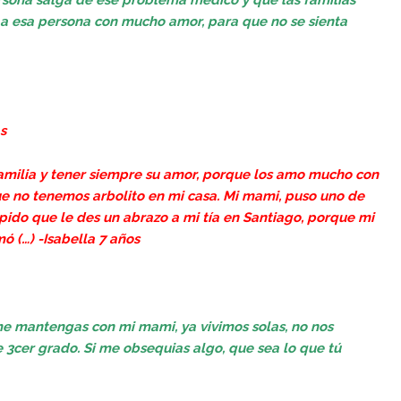
rsona salga de ese problema médico y que las familias
 a esa persona con mucho amor, para que no se sienta
s
familia y tener siempre su amor, porque los amo mucho con
ue no tenemos arbolito en mi casa. Mi mami, puso uno de
 pido que le des un abrazo a mi tía en Santiago, porque mi
ó (…) -Isabella 7 años
me mantengas con mi mami, ya vivimos solas, no nos
3cer grado. Si me obsequias algo, que sea lo que tú