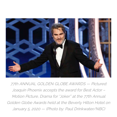
77th ANNUAL GOLDEN GLOBE AWARDS — Pictured:
Joaquin Phoenix accepts the award for Best Actor –
Motion Picture, Drama for “Joker” at the 77th Annual
Golden Globe Awards held at the Beverly Hilton Hotel on
January 5, 2020 — (Photo by: Paul Drinkwater/NBC)