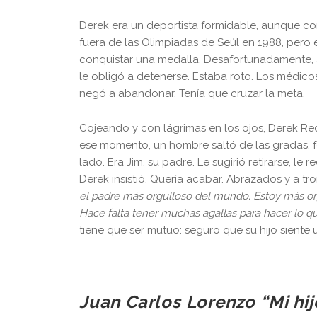
Derek era un deportista formidable, aunque con
fuera de las Olimpiadas de Seúl en 1988, pero 
conquistar una medalla. Desafortunadamente, a
le obligó a detenerse. Estaba roto. Los médicos 
negó a abandonar. Tenía que cruzar la meta.
Cojeando y con lágrimas en los ojos, Derek Re
ese momento, un hombre saltó de las gradas, f
lado. Era Jim, su padre. Le sugirió retirarse, l
Derek insistió. Quería acabar. Abrazados y a t
el padre más orgulloso del mundo. Estoy más orgu
Hace falta tener muchas agallas para hacer lo q
tiene que ser mutuo: seguro que su hijo siente u
Juan Carlos Lorenzo “Mi hij