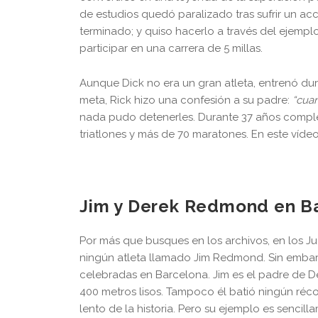
de estudios quedó paralizado tras sufrir un acc
terminado; y quiso hacerlo a través del ejempl
participar en una carrera de 5 millas.
Aunque Dick no era un gran atleta, entrenó dur
meta, Rick hizo una confesión a su padre:
“cua
nada pudo detenerles. Durante 37 años complet
triatlones y más de 70 maratones. En este víde
Jim y Derek Redmond en B
Por más que busques en los archivos, en los J
ningún atleta llamado Jim Redmond. Sin embar
celebradas en Barcelona. Jim es el padre de Der
400 metros lisos. Tampoco él batió ningún réc
lento de la historia. Pero su ejemplo es sencill