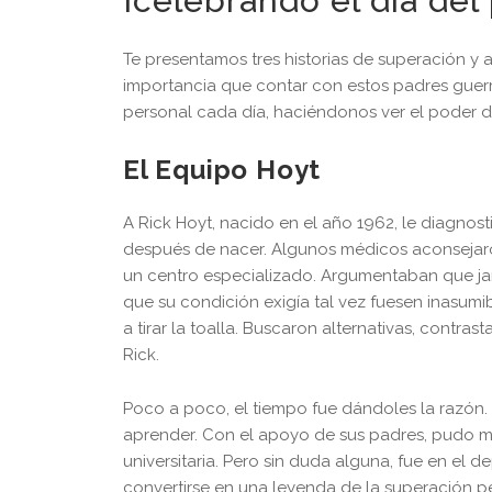
¡celebrando el día del
Te presentamos tres historias de superación y 
importancia que contar con estos padres guerr
personal cada día, haciéndonos ver el poder d
El Equipo Hoyt
A Rick Hoyt, nacido en el año 1962, le diagnost
después de nacer. Algunos médicos aconsejaro
un centro especializado. Argumentaban que jam
que su condición exigía tal vez fuesen inasumibl
a tirar la toalla. Buscaron alternativas, contra
Rick.
Poco a poco, el tiempo fue dándoles la razón.
aprender. Con el apoyo de sus padres, pudo mat
universitaria. Pero sin duda alguna, fue en el 
convertirse en una leyenda de la superación p