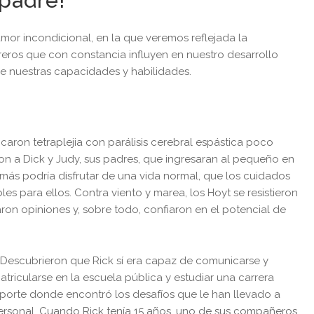
 padre!
amor incondicional, en la que veremos reflejada la
eros que con constancia influyen en nuestro desarrollo
e nuestras capacidades y habilidades.
icaron tetraplejia con parálisis cerebral espástica poco
n a Dick y Judy, sus padres, que ingresaran al pequeño en
ás podría disfrutar de una vida normal, que los cuidados
es para ellos. Contra viento y marea, los Hoyt se resistieron
staron opiniones y, sobre todo, confiaron en el potencial de
 Descubrieron que Rick sí era capaz de comunicarse y
ricularse en la escuela pública y estudiar una carrera
deporte donde encontró los desafíos que le han llevado a
ersonal. Cuando Rick tenía 15 años, uno de sus compañeros