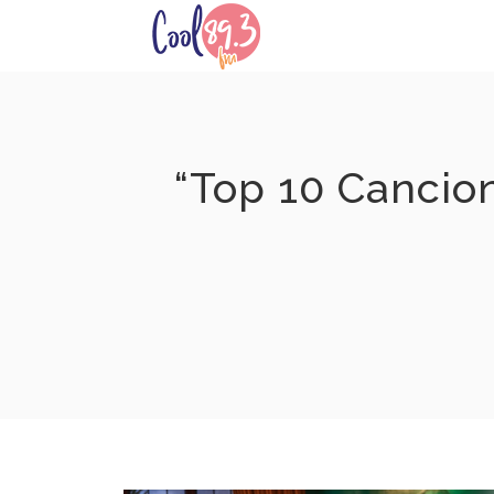
Skip
to
content
“Top 10 Cancio