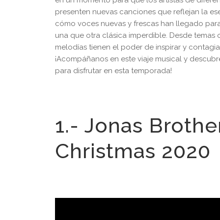
presenten nuevas canciones que reflejan la ese
cómo voces nuevas y frescas han llegado para
una que otra clásica imperdible. Desde temas o
melodías tienen el poder de inspirar y contagia
¡Acompáñanos en este viaje musical y descubre
para disfrutar en esta temporada!
1.- Jonas Brother
Christmas 2020