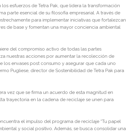
los esfuerzos de Tetra Pak, que lidera la transformación
a parte esencial de su filosofía empresarial. A través de
trechamente para implementar iniciativas que fortalezcan
ores de base y fomentan una mayor conciencia ambiental
uiere del compromiso activo de todas las partes
erza nuestras acciones por aumentar la recolección de
d de los envases post consumo y asegurar que cada uno
ermo Pugliese, director de Sostenibilidad de Tetra Pak para
imera vez que se firma un acuerdo de esta magnitud en
a trayectoria en la cadena de reciclaje se unen para
 encuentra el impulso del programa de reciclaje “Tu papel
iental y social positivo. Además, se busca consolidar una