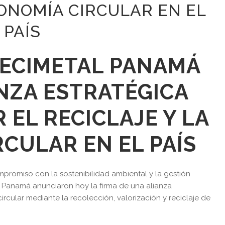
CONOMÍA CIRCULAR EN EL
PAÍS
RECIMETAL PANAMÁ
NZA ESTRATÉGICA
 EL RECICLAJE Y LA
CULAR EN EL PAÍS
mpromiso con la sostenibilidad ambiental y la gestión
l Panamá anunciaron hoy la firma de una alianza
cular mediante la recolección, valorización y reciclaje de