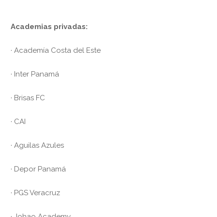
Academias privadas:
· Academía Costa del Este
· Inter Panamá
· Brisas FC
· CAI
· Aguilas Azules
· Depor Panamá
· PGS Veracruz
· Johao Academy