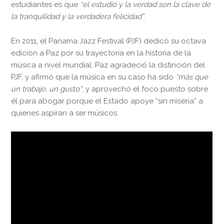
estudiantes es que
“el estudio y la verdad son la clave de
la tranquilidad y la verdadera felicidad”
.
En 2011, el Panama Jazz Festival (PJF) dedicó su octava
edición a Paz por su trayectoria en la historia de la
música a nivel mundial. Paz agradeció la distinción del
PJF, y afirmó que la música en su caso ha sido
“más que
un trabajo, un gusto”
, y aprovechó el foco puesto sobre
él para abogar porque el Estado apoye “sin miseria” a
quienes aspiran a ser músicos.