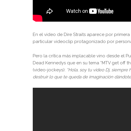
En el video de Dire Straits aparece por primer
particular videoclip protagonizado por personaj
Pero la crítica más implacable vino desde el 
Dead Kennedys que en su tema “MTV get off the 
(video-jockeys):
“Hola, soy tu video Dj, siempre 
destruir lo que te queda de imaginación dándote 