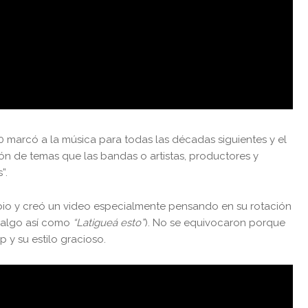
80 marcó a la música para todas las décadas siguientes y el
ón de temas que las bandas o artistas, productores y
”.
io y creó un video especialmente pensando en su rotación
(algo así como
“Latigueá esto”
). No se equivocaron porque
p y su estilo gracioso.