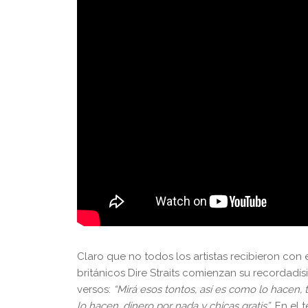
Claro que no todos los artistas recibieron con
británicos Dire Straits comienzan su recordadí
versos:
“Mirá esos tontos, así es como lo hacen, 
lo hacen, dinero por nada y chicas gratis”
. En el