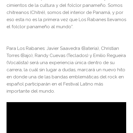
cimientos de la cultura y del folclor panameño. Somos
chitreanos (Chitré), somos del interior de Panamá, y por
eso esta no es la primera vez que Los Rabanes llevamos
el folclor panameño al mundo”.
Para Los Rabanes: Javier Saavedra (Batería), Christian
Torres (Bajo), Randy Cuevas (Teclados) y Emilio Regueira
(Vocalista) será una experiencia única dentro de su
carrera, la cuál sin lugar a dudas, marcará un nuevo hito
en donde una de las bandas emblemáticas del rock en
español participarán en el Festival Latino más
importante del mundo.