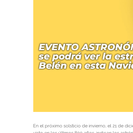
En el próximo solsticio de invierno, el 21 de d
visto en los últimos 800 años, indican los astr