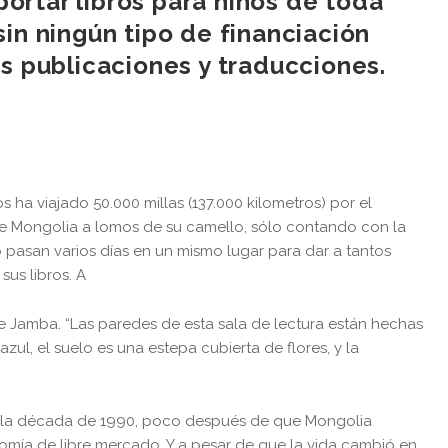
sportar libros para niños de toda
in ningún tipo de financiación
us publicaciones y traducciones.
a viajado 50.000 millas (137.000 kilometros) por el
 de Mongolia a lomos de su camello, sólo contando con la
 pasan varios días en un mismo lugar para dar a tantos
sus libros. A
ice Jamba. “Las paredes de esta sala de lectura están hechas
ul, el suelo es una estepa cubierta de flores, y la
de la década de 1990, poco después de que Mongolia
ía de libre mercado. Y a pesar de que la vida cambió en