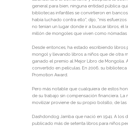
general para bien, ninguna entidad pública qui
bibliotecas infantiles se convirtieron en banco
había luchado contra ello”, dijo, “mis esfuerzos 
no tenían un lugar donde ir a buscar libros, él l
millón de mongoles que viven como nómadas o
Desde entonces, ha estado escribiendo libros pa
mongol y llevando libros a niños que de otra ma
ganado el premio al Mejor Libro de Mongolia. A
convertido en películas. En 2006, su bibliotec
Promotion Award.
Pero más notable que cualquiera de estos hon
de su trabajo sin compensación financiera. La ma
movilizar proviene de su propio bolsillo, de las
Dashdondog Jamba que nació en 1941. A los diec
publicado más de setenta libros para niños peq