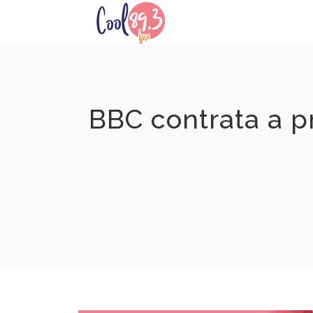
Skip
to
content
BBC contrata a 