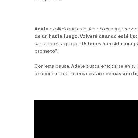
Adele
explicó que este tiempo es para reconec
de un hasta luego. Volveré cuando esté lis
seguidores, agregó:
“Ustedes han sido una pa
prometo”
.
Con esta pausa,
Adele
busca enfocarse en su b
temporalmente,
“nunca estaré demasiado le