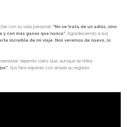
tar con su vida personal:
“No se trata de un adiós, sino
ta y con más ganas que nunca”
. Agradeciendo a sus
rte increíble de mi viaje. Nos veremos de nuevo, lo
ienestar, dejando claro que, aunque se retira
jos”
. Sus fans esperan con ansias su regreso.