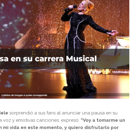
ele
sorprendió a sus fans al anunciar una pausa en su
a voz y emotivas canciones, expresó:
“Voy a tomarme un
n mi vida en este momento, y quiero disfrutarlo por