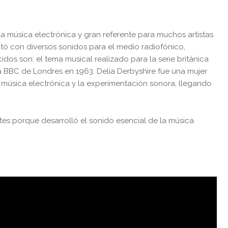
la música electrónica y gran referente para muchos artistas
ntó con diversos sonidos para el medio radiofónico,
cidos son: el tema musical realizado para la serie británica
a BBC de Londres
en 1963. Delia Derbyshire fue una mujer
 música electrónica y la experimentación sonora, llegando
ntes porque desarrolló el sonido esencial de la música