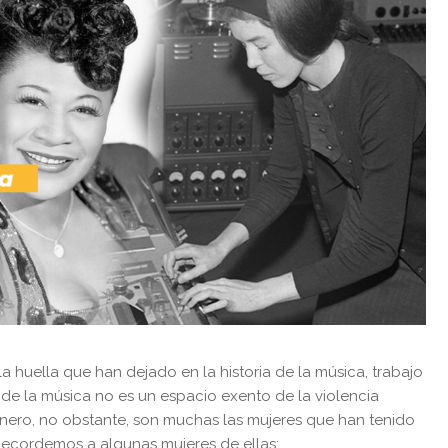
huella que han dejado en la historia de la música, trabajo
e la música no es un espacio exento de la violencia
énero, no obstante, son muchas las mujeres que han tenido
Recordemos a algunas mujeres de ellas: