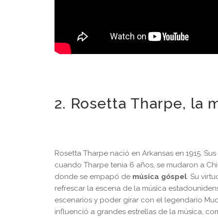
2. Rosetta Tharpe, la 
Rosetta Tharpe nació en Arkansas en 1915. Su
cuando Tharpe tenía 6 años, se mudaron a Chicag
donde se empapó de
música góspel
. Su virt
refrescar la escena de la música estadounidens
escenarios y poder girar con el legendario Mu
influenció a grandes estrellas de la música, com