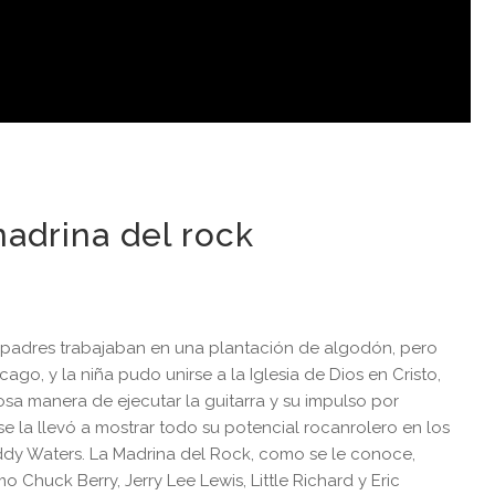
madrina del rock
s padres trabajaban en una plantación de algodón, pero
o, y la niña pudo unirse a la Iglesia de Dios en Cristo,
uosa manera de ejecutar la guitarra y su impulso por
e la llevó a mostrar todo su potencial rocanrolero en los
ddy Waters. La Madrina del Rock, como se le conoce,
o Chuck Berry, Jerry Lee Lewis, Little Richard y Eric