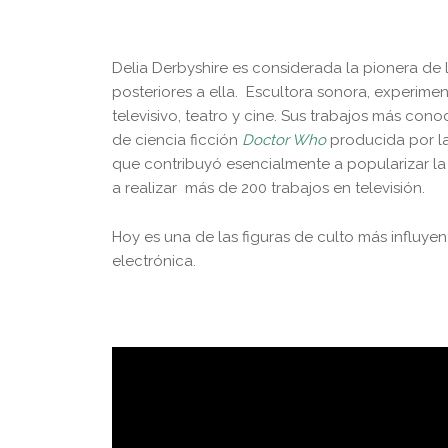
Delia Derbyshire es considerada la pionera de 
posteriores a ella. Escultora sonora, experime
televisivo, teatro y cine. Sus trabajos más cono
de ciencia ficción
Doctor Who
producida por l
que contribuyó esencialmente a popularizar la
a realizar más de 200 trabajos en televisión.
Hoy es una de las figuras de culto más influye
electrónica.